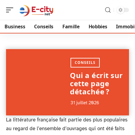
Business
Conseils
Famille
Hobbies
Immobil
CONSEILS
Qui a écrit sur
cette page
détachée ?
31 juillet 2026
La littérature française fait partie des plus populaires
au regard de l’ensemble d’ouvrages qui ont été faits