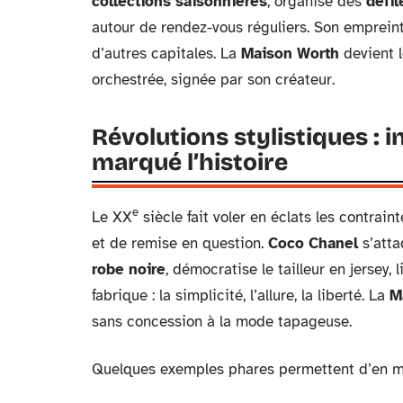
collections saisonnières
, organise des
défi
autour de rendez-vous réguliers. Son empreint
d’autres capitales. La
Maison Worth
devient l
orchestrée, signée par son créateur.
Révolutions stylistiques : 
marqué l’histoire
e
Le XX
siècle fait voler en éclats les contrai
et de remise en question.
Coco Chanel
s’atta
robe noire
, démocratise le tailleur en jersey,
fabrique : la simplicité, l’allure, la liberté. La
M
sans concession à la mode tapageuse.
Quelques exemples phares permettent d’en me