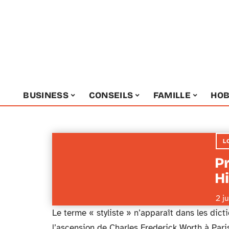
BUSINESS
CONSEILS
FAMILLE
HOB
L
P
Hi
2 j
Le terme « styliste » n’apparaît dans les dict
l’ascension de Charles Frederick Worth à Pari