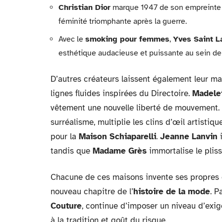
Christian Dior
marque 1947 de son empreinte
féminité triomphante après la guerre.
Avec le
smoking pour femmes
,
Yves Saint L
esthétique audacieuse et puissante au sein de
D’autres créateurs laissent également leur m
lignes fluides inspirées du Directoire.
Madele
vêtement une nouvelle liberté de mouvement.
surréalisme, multiplie les clins d’œil artistiq
pour la
Maison Schiaparelli
.
Jeanne Lanvin
i
tandis que
Madame Grès
immortalise le pliss
Chacune de ces maisons invente ses propres c
nouveau chapitre de l’
histoire de la mode
. P
Couture
, continue d’imposer un niveau d’exigen
à la tradition et goût du risque.