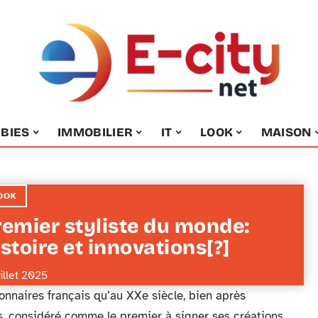
BIES
IMMOBILIER
IT
LOOK
MAISON
OOK
remier styliste du monde:
stoire et innovations[?]
uillet 2025
ionnaires français qu’au XXe siècle, bien après
s, considéré comme le premier à signer ses créations.