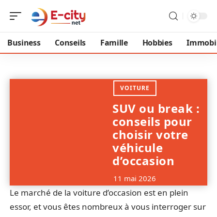
Business
Conseils
Famille
Hobbies
Immobil
VOITURE
SUV ou break :
conseils pour
choisir votre
véhicule
d’occasion
11 mai 2026
Le marché de la voiture d’occasion est en plein
essor, et vous êtes nombreux à vous interroger sur