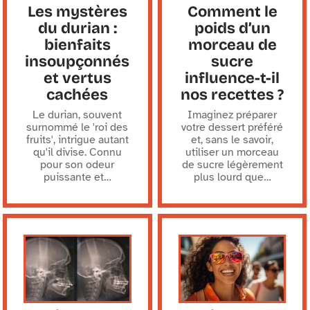
Les mystères
Comment le
du durian :
poids d’un
bienfaits
morceau de
insoupçonnés
sucre
et vertus
influence-t-il
cachées
nos recettes ?
Le durian, souvent
Imaginez préparer
surnommé le 'roi des
votre dessert préféré
fruits', intrigue autant
et, sans le savoir,
qu'il divise. Connu
utiliser un morceau
pour son odeur
de sucre légèrement
puissante et
…
plus lourd que
…