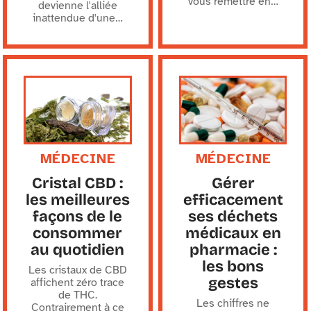
vous remettre en
…
devienne l'alliée
inattendue d'une
…
MÉDECINE
MÉDECINE
Cristal CBD :
Gérer
les meilleures
efficacement
façons de le
ses déchets
consommer
médicaux en
au quotidien
pharmacie :
les bons
Les cristaux de CBD
gestes
affichent zéro trace
de THC.
Les chiffres ne
Contrairement à ce