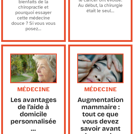
le cancer ont évolué.
bienfaits de la
Au début, la chirurgie
chiropractie et
était le seul
…
pourquoi essayer
cette médecine
douce ? Si vous vous
posez
…
MÉDECINE
MÉDECINE
Les avantages
Augmentation
de l’aide à
mammaire :
domicile
tout ce que
personnalisée
vous devez
…
savoir avant