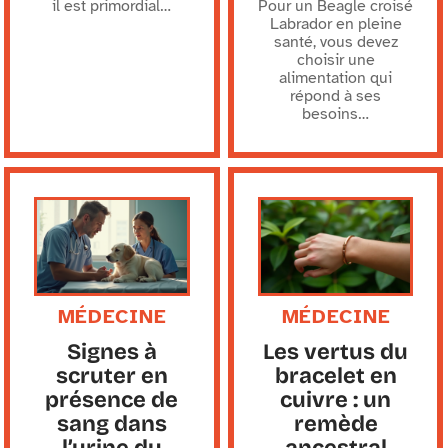
il est primordial
…
Pour un Beagle croisé
Labrador en pleine
santé, vous devez
choisir une
alimentation qui
répond à ses
besoins
…
MÉDECINE
MÉDECINE
Signes à
Les vertus du
scruter en
bracelet en
présence de
cuivre : un
sang dans
remède
l’urine du
ancestral