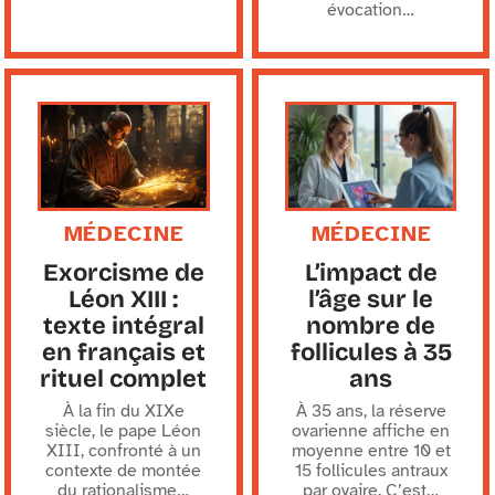
évocation
…
MÉDECINE
MÉDECINE
Exorcisme de
L’impact de
Léon XIII :
l’âge sur le
texte intégral
nombre de
en français et
follicules à 35
rituel complet
ans
À la fin du XIXe
À 35 ans, la réserve
siècle, le pape Léon
ovarienne affiche en
XIII, confronté à un
moyenne entre 10 et
contexte de montée
15 follicules antraux
du rationalisme
…
par ovaire. C’est
…