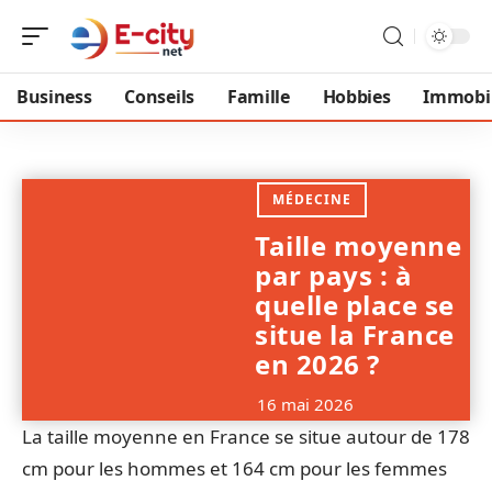
Business
Conseils
Famille
Hobbies
Immobil
MÉDECINE
Taille moyenne
par pays : à
quelle place se
situe la France
en 2026 ?
16 mai 2026
La taille moyenne en France se situe autour de 178
cm pour les hommes et 164 cm pour les femmes