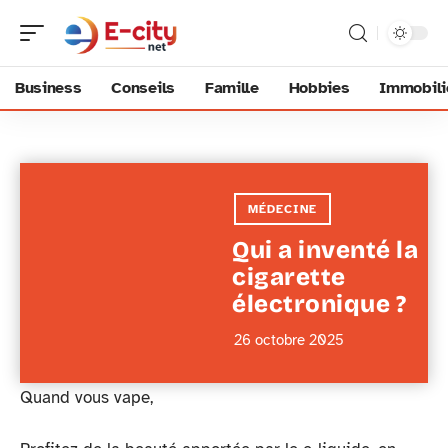
Business
Conseils
Famille
Hobbies
Immobili
MÉDECINE
Qui a inventé la
cigarette
électronique ?
26 octobre 2025
Quand vous vape,