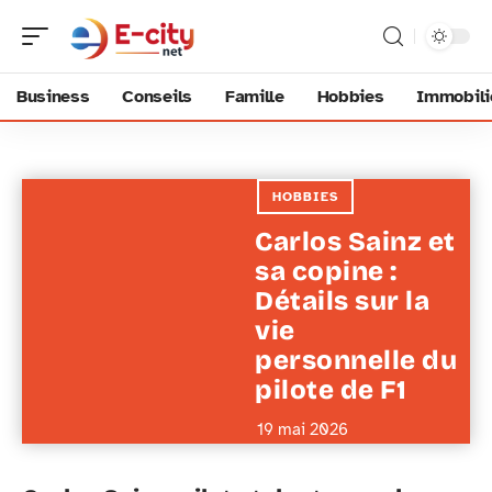
Business
Conseils
Famille
Hobbies
Immobili
HOBBIES
Carlos Sainz et
sa copine :
Détails sur la
vie
personnelle du
pilote de F1
19 mai 2026