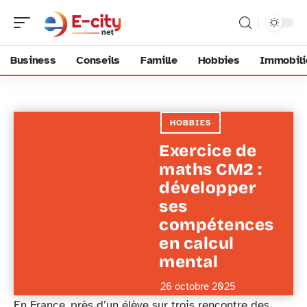
Business
Conseils
Famille
Hobbies
Immobili
HOBBIES
Exercice de
maths CM2 :
développer
ses
compétences
en calcul
mental
26 octobre 2025
En France, près d’un élève sur trois rencontre des