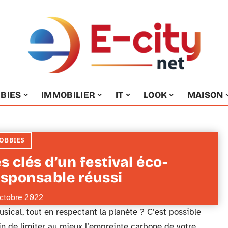
BIES
IMMOBILIER
IT
LOOK
MAISON
OBBIES
s clés d’un festival éco-
esponsable réussi
octobre 2022
ical, tout en respectant la planète ? C’est possible
afin de limiter au mieux l’empreinte carbone de votre