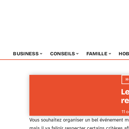
BUSINESS
CONSEILS
FAMILLE
HOB
H
Le
r
11 
Vous souhaitez organiser un bel événement mus
mais il va falloir respecter certains critères 