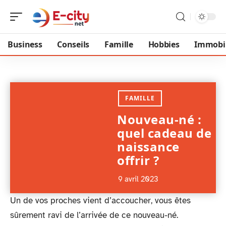
Business
Conseils
Famille
Hobbies
Immobil
FAMILLE
Nouveau-né :
quel cadeau de
naissance
offrir ?
9 avril 2023
Un de vos proches vient d’accoucher, vous êtes
sûrement ravi de l’arrivée de ce nouveau-né.