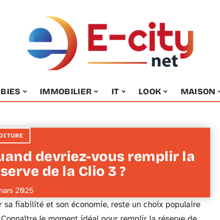
BIES
IMMOBILIER
IT
LOOK
MAISON
OITURE
uand devriez-vous remplir la
serve de la Clio 3 ?
mars 2025
 sa fiabilité et son économie, reste un choix populaire
 Connaître le moment idéal pour remplir la réserve de