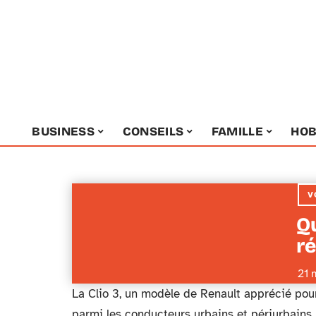
BUSINESS
CONSEILS
FAMILLE
HOB
V
Q
ré
21 
La Clio 3, un modèle de Renault apprécié pour
parmi les conducteurs urbains et périurbains.