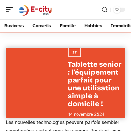
Business
Conseils
Famille
Hobbies
Immobili
IT
Tablette senior
: l’équipement
parfait pour
une utilisation
simple à
domicile !
14 novembre 2024
Les nouvelles technologies peuvent parfois sembler
compliquées, surtout pour les seniors. Pourtant, avec