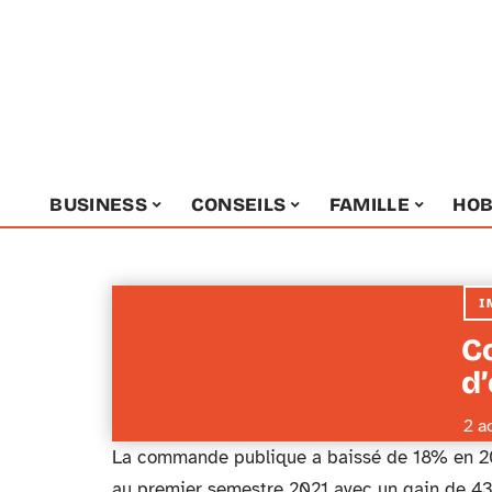
BUSINESS
CONSEILS
FAMILLE
HOB
I
C
d’
2 a
La commande publique a baissé de 18% en 202
au premier semestre 2021 avec un gain de 43 