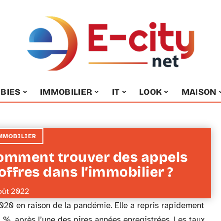
BIES
IMMOBILIER
IT
LOOK
MAISON
MMOBILIER
omment trouver des appels
offres dans l’immobilier ?
oût 2022
0 en raison de la pandémie. Elle a repris rapidement
%, après l’une des pires années enregistrées. Les taux