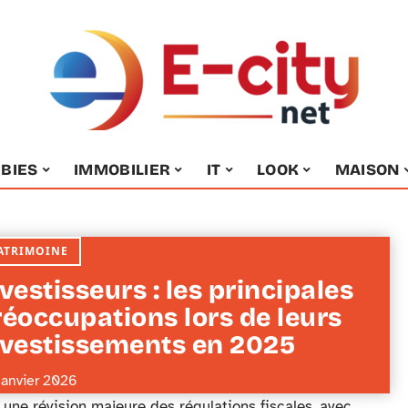
BIES
IMMOBILIER
IT
LOOK
MAISON
ATRIMOINE
vestisseurs : les principales
réoccupations lors de leurs
nvestissements en 2025
janvier 2026
une révision majeure des régulations fiscales, avec