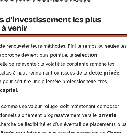
 fiscales propres à chaque marché développé.
 d’investissement les plus
à venir
de renouveler leurs méthodes. Fini le temps où seules les
sélection
’approche devient plus pointue, la
elle se réinvente : la volatilité constante ramène les
dette privée
celles à haut rendement ou issues de la
.
 pour séduire une clientèle professionnelle, très
capital
.
u comme une valeur refuge, doit maintenant composer
private
utionnels s’orientent progressivement vers le
echerche de flexibilité et d’un éventail de placements plus
Amérique latine
Chine