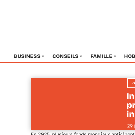
BUSINESS
CONSEILS
FAMILLE
HOB
P
In
p
i
29 
En 2025, plusieurs fonds mondiaux anticipent 