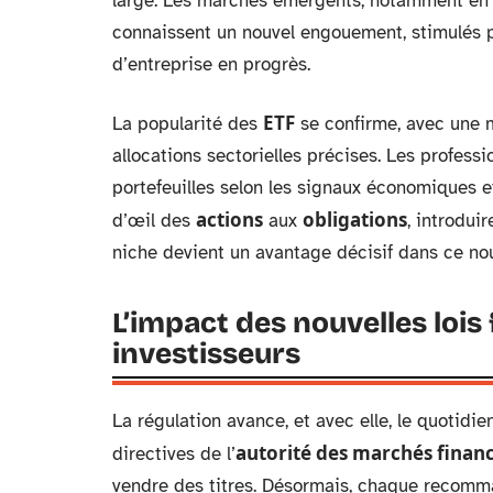
large. Les marchés émergents, notamment e
connaissent un nouvel engouement, stimulés p
d’entreprise en progrès.
ETF
La popularité des
se confirme, avec une 
allocations sectorielles précises. Les professi
portefeuilles selon les signaux économiques et
actions
obligations
d’œil des
aux
, introdui
niche devient un avantage décisif dans ce no
L’impact des nouvelles lois 
investisseurs
La régulation avance, et avec elle, le quotidi
autorité des marchés financ
directives de l’
vendre des titres. Désormais, chaque recomma