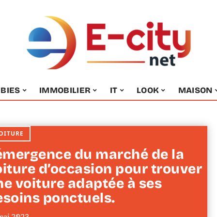
BIES
IMMOBILIER
IT
LOOK
MAISON
OITURE
’émergence du marché de la
oiture d’occasion pour trouver
ne voiture adaptée à ses
esoins ponctuels.