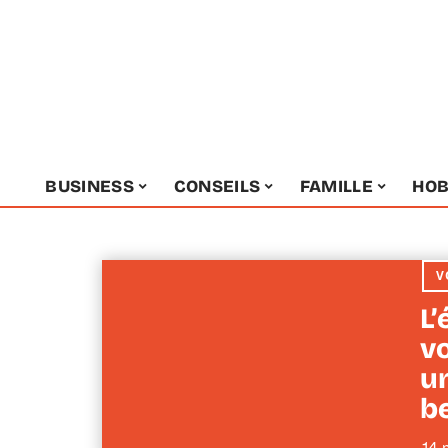
BUSINESS
CONSEILS
FAMILLE
HOB
V
L
v
u
b