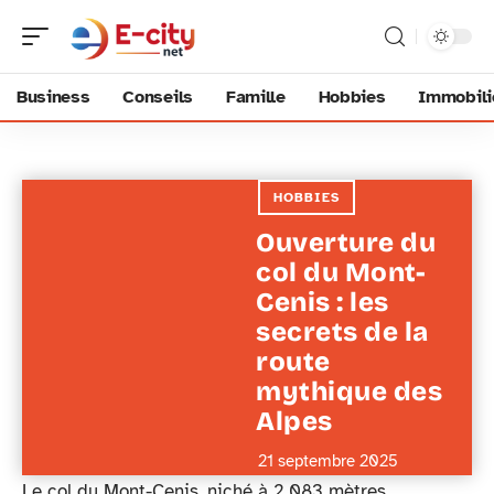
Business
Conseils
Famille
Hobbies
Immobili
HOBBIES
Ouverture du
col du Mont-
Cenis : les
secrets de la
route
mythique des
Alpes
21 septembre 2025
Le col du Mont-Cenis, niché à 2 083 mètres