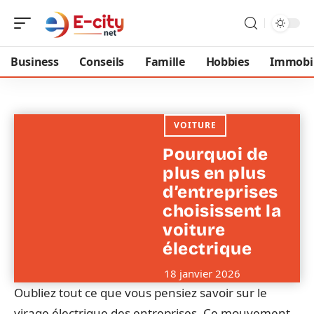
Business
Conseils
Famille
Hobbies
Immobil
VOITURE
Pourquoi de
plus en plus
d’entreprises
choisissent la
voiture
électrique
18 janvier 2026
Oubliez tout ce que vous pensiez savoir sur le
virage électrique des entreprises. Ce mouvement