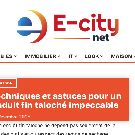
BIES
IMMOBILIER
IT
LOOK
MAISON
AISON
echniques et astuces pour un
nduit fin taloché impeccable
écembre 2025
n enduit fin taloché ne dépend pas seulement de la
s des outils et du respect des temps de séchage.