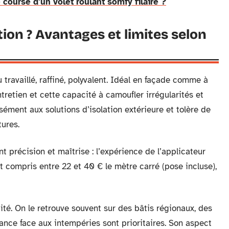
course d'un volet roulant somfy filaire ?
tion ? Avantages et limites selon
travaillé, raffiné, polyvalent. Idéal en façade comme à
d’entretien et cette capacité à camoufler irrégularités et
sément aux solutions d’isolation extérieure et tolère de
ures.
nt précision et maîtrise : l’expérience de l’applicateur
nt compris entre 22 et 40 € le mètre carré (pose incluse),
ité. On le retrouve souvent sur des bâtis régionaux, des
istance face aux intempéries sont prioritaires. Son aspect