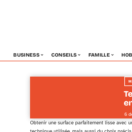
BUSINESS
CONSEILS
FAMILLE
HOB
M
T
e
6 d
Obtenir une surface parfaitement lisse avec u
technique utilisée, mais aussi du choix préci