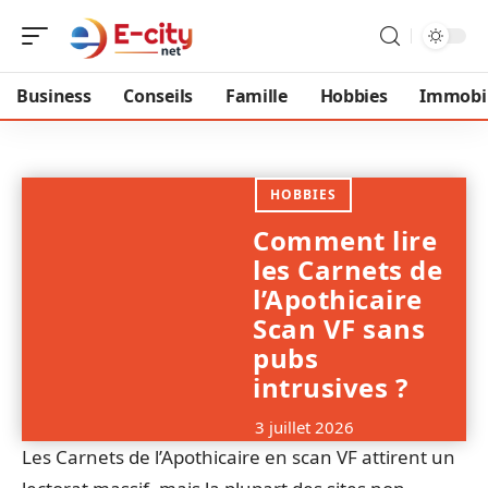
Business
Conseils
Famille
Hobbies
Immobil
HOBBIES
Comment lire
les Carnets de
l’Apothicaire
Scan VF sans
pubs
intrusives ?
3 juillet 2026
Les Carnets de l’Apothicaire en scan VF attirent un