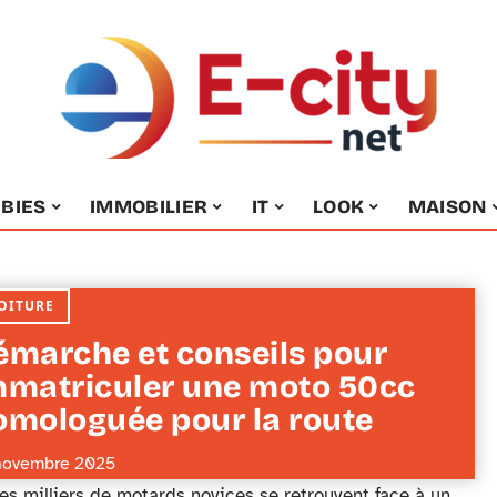
BIES
IMMOBILIER
IT
LOOK
MAISON
OITURE
émarche et conseils pour
mmatriculer une moto 50cc
omologuée pour la route
novembre 2025
es milliers de motards novices se retrouvent face à un