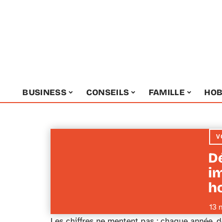
BUSINESS
CONSEILS
FAMILLE
HOB
V
D
i
h
13 
Les chiffres ne mentent pas : chaque année, d