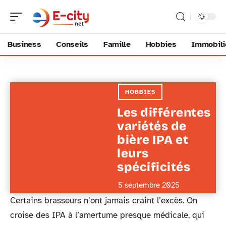
Business
Conseils
Famille
Hobbies
Immobili
HOBBIES
Les différentes
variétés de
bière IPA et
leurs
spécificités
5 septembre 2025
Certains brasseurs n’ont jamais craint l’excès. On
croise des IPA à l’amertume presque médicale, qui