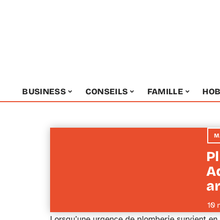
BUSINESS
CONSEILS
FAMILLE
HOB
M
P
A
a
10 
Lorsqu’une urgence de plomberie survient en A