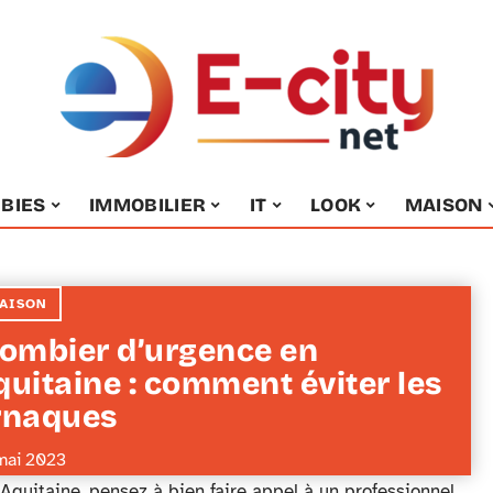
BIES
IMMOBILIER
IT
LOOK
MAISON
AISON
lombier d’urgence en
quitaine : comment éviter les
rnaques
mai 2023
quitaine, pensez à bien faire appel à un professionnel