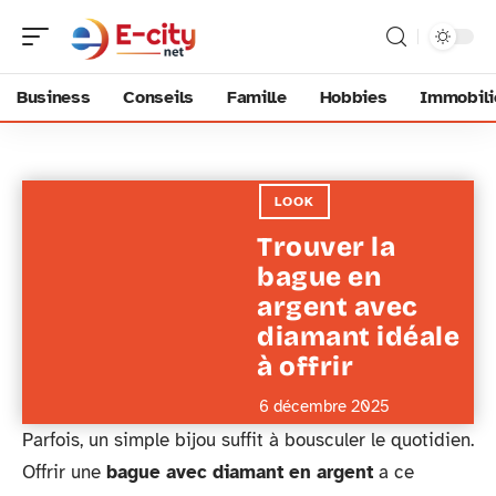
Business
Conseils
Famille
Hobbies
Immobili
LOOK
Trouver la
bague en
argent avec
diamant idéale
à offrir
6 décembre 2025
Parfois, un simple bijou suffit à bousculer le quotidien.
Offrir une
bague avec diamant en argent
a ce