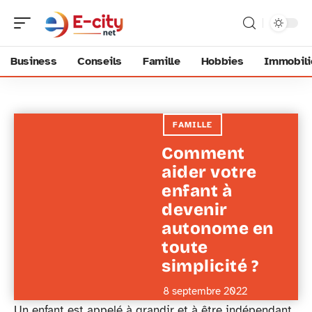
Business
Conseils
Famille
Hobbies
Immobili
FAMILLE
Comment
aider votre
enfant à
devenir
autonome en
toute
simplicité ?
8 septembre 2022
Un enfant est appelé à grandir et à être indépendant.