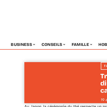
BUSINESS
CONSEILS
FAMILLE
HOB
F
Tr
di
ca
19 
Au Japon, la cérémonie du thé respecte un pr